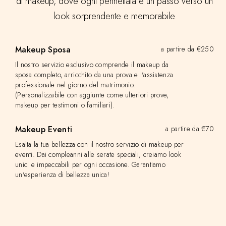
di makeup, dove ogni pennellata è un passo verso un
look sorprendente e memorabile
Makeup Sposa
a partire da €250
Il nostro servizio esclusivo comprende il makeup da
sposa completo, arricchito da una prova e l'assistenza
professionale nel giorno del matrimonio.
(Personalizzabile con aggiunte come ulteriori prove,
makeup per testimoni o familiari).
Makeup Eventi
a partire da €70
Esalta la tua bellezza con il nostro servizio di makeup per
eventi. Dai compleanni alle serate speciali, creiamo look
unici e impeccabili per ogni occasione. Garantiamo
un'esperienza di bellezza unica!