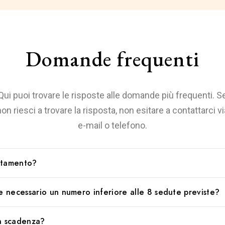
Domande frequenti
Qui puoi trovare le risposte alle domande più frequenti. S
non riesci a trovare la risposta, non esitare a contattarci vi
e-mail o telefono.
ttamento?
 del servizio è strettamente legata alla frequenza delle sedute, c
se necessario un numero inferiore alle 8 sedute previste?
e esigenze e alla situazione individuale di ciascun cliente. Poiché
nza approssimativa di ogni 2-3 mesi, il completamento di un cic
ificasse la necessità di un numero inferiore alle 8 sedute previs
a 8 sedute, si stima avvenga generalmente entro un periodo ap
un scadenza?
e sottolineare che non vi è alcun motivo di preoccupazione. L'app